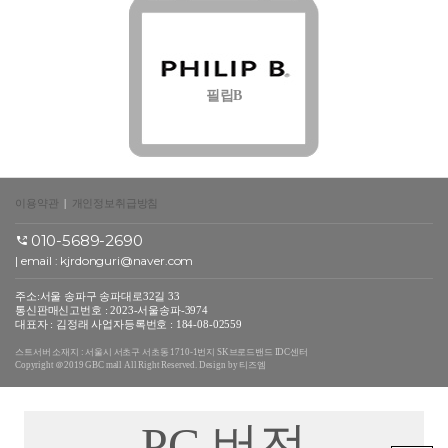
필립B
이용약관
|
개인정보취급방침
010-5689-2690
| email :
kjrdonguri@naver.com
주소:서울 송파구 송파대로32길 33
통신판매신고번호 : 2023-서울송파-3974
대표자 : 김정래 사업자등록번호 : 184-08-02559
스트서버 소재지 : 서울시 서초구 서초동 1710-1번지 SK브로드밴드 IDC센터
Copyright ＠2019 GBC mall All Right Reserved. Design by 티즈엠
PC 버전