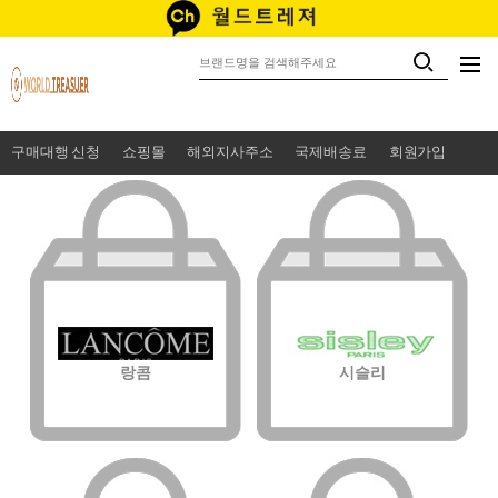
구매대행 신청
쇼핑몰
해외지사주소
국제배송료
회원가입
랑콤
시슬리