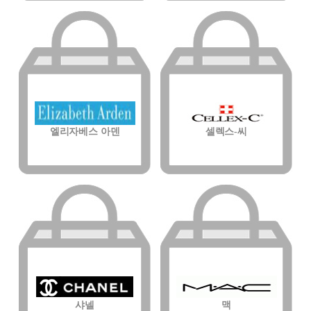
엘리자베스 아덴
셀렉스-씨
샤넬
맥