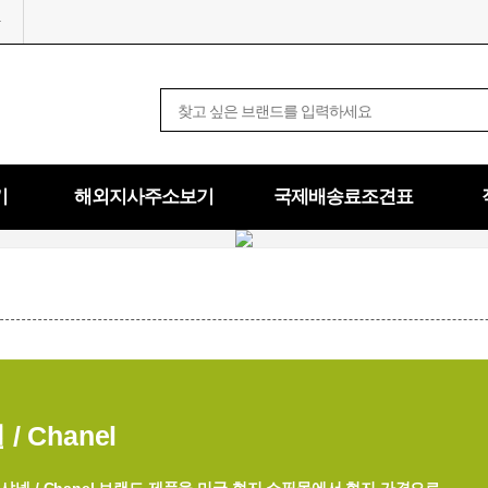
기
해외지사주소보기
국제배송료조견표
/ Chanel