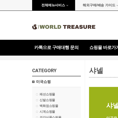
전체메뉴서비스
해외구매/배송 가이드
카톡으로 구매대행 문의
쇼핑몰 바로가
샤넬
CATEGORY
미국쇼핑
패션쇼핑몰
신발쇼핑몰
샤넬 
백화점쇼핑몰
시계쇼핑몰
건강식품쇼핑몰