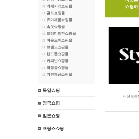
이곳은 
악세서리쇼핑몰
쇼핑하
골프쇼핑몰
유아제품쇼핑몰
속옷쇼핑몰
프리미엄진쇼핑몰
아웃도어쇼핑몰
브랜드쇼핑몰
핸드폰쇼핑몰
커피빈쇼핑몰
화장품쇼핑몰
가전제품쇼핑몰
독일쇼핑
패션브랜
영국쇼핑
일본쇼핑
프랑스쇼핑