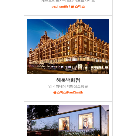
패션브랜드사이트검색포탈사이트
paul smith / 폴 스미스
해롯백화점
영국최대의백화점쇼핑몰
폴스미스/PaulSmith