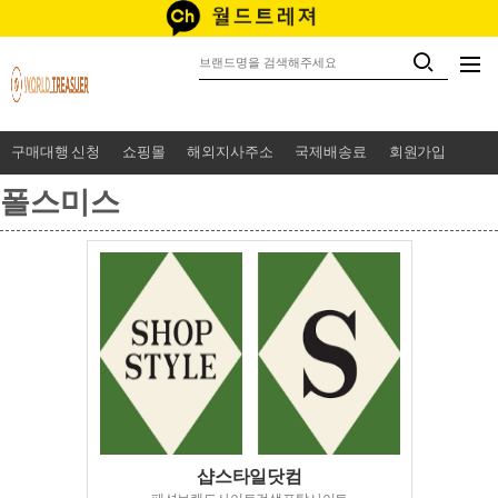
구매대행 신청
쇼핑몰
해외지사주소
국제배송료
회원가입
폴스미스
샵스타일닷컴